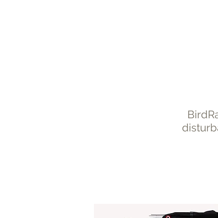
Policarbonato
Color
BirdRa
disturb