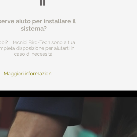
serve aiuto per installare il
sistema?
bi? I tecnici Bird-Tech sono a tua
pleta disposizione per aiutarti in
caso di necessità.
Maggiori informazioni