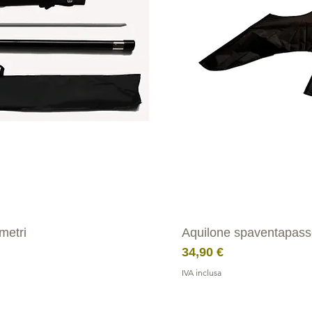
metri
Aquilone spaventapasse
Prezzo
34,90 €
IVA inclusa