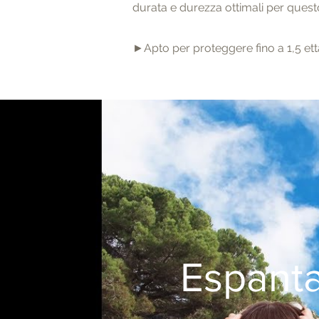
durata e durezza ottimali per questo
►Apto per proteggere fino a 1,5 ett
Espanta