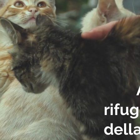
rifug
dell