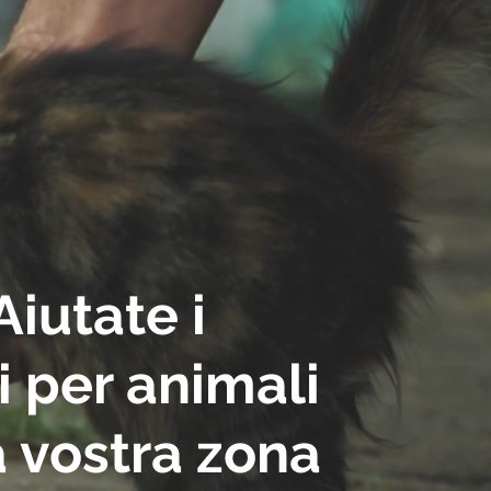
Aiutate
i
i
per
animali
a vostra zona