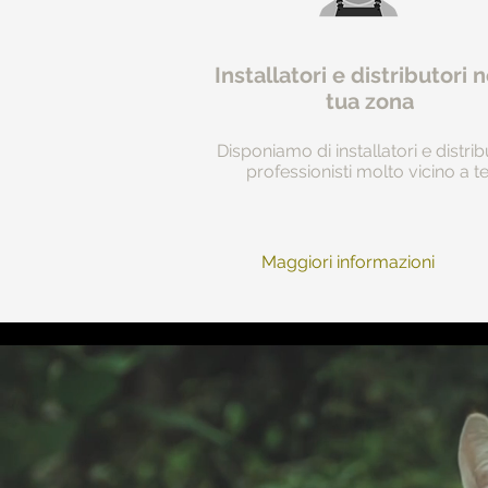
Installatori e distributori n
tua zona
Disponiamo di installatori e distrib
professionisti molto vicino a te
Maggiori informazioni