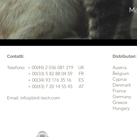
Ma
Contatti:
Distributori:
+ 00(44) 2 036 081 219 UK
Austria
​Telefono:
Belgium
​ + 00(33) 5 82 88 04 59 FR
Cyprus
​ + 00(34) 93 176 35 16 ES
Denmark
+ 00(43) 7 20 14 55 45 AT
France
Germany
Email: info@bird-tech.com
Greece
Hungary