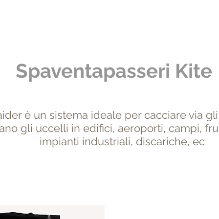
i
Metallo
Reale
Filo
Elettrici
BirdRaider
Spaventapasseri Kite
ider è un sistema ideale per cacciare via gli
ano gli uccelli in edifici, aeroporti, campi, fru
impianti industriali, discariche, ec