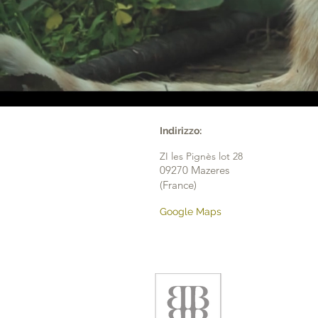
Indirizzo:
ZI les Pignès lot 28
09270 Mazeres
(France)
Google Maps