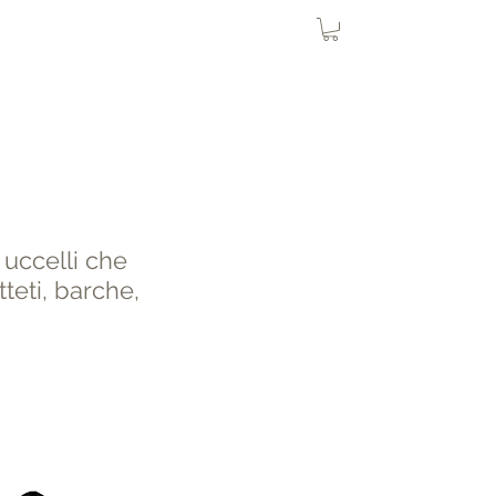
Rete Uccelli
Rete Gatto
More
Birdeex
 uccelli che
tteti, barche,