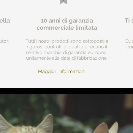
ella
10 anni di garanzia
Ti 
commerciale limitata
utori
Tutti i nostri prodotti sono sottoposti a
Dub
.
rigorosi controlli di qualità e recano il
com
relativo marchio di garanzia europea,
unitamente alla data di fabbricazione.
Maggiori informazioni