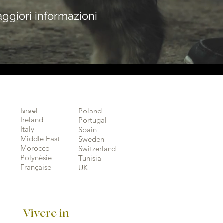
ggiori informazioni
Israel
Poland
Ireland
Portugal
Italy
Spain
Middle East
Sweden
Morocco
Switzerland
Polynésie
Tunisia
Française
UK
Vivere in