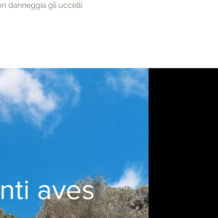
 danneggia gli uccelli.
nti aves