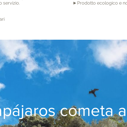
 servizio.
►Prodotto ecologico e non
ari
pájaros cometa a