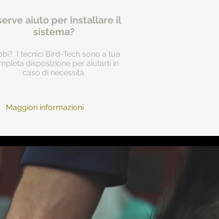
serve aiuto per installare il
sistema?
bi? I tecnici Bird-Tech sono a tua
pleta disposizione per aiutarti in
caso di necessità.
Maggiori informazioni