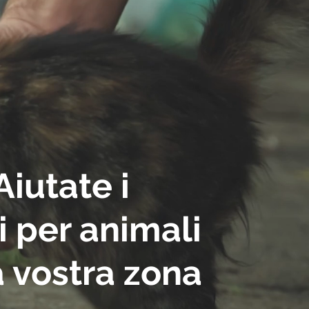
Aiutate
i
i
per
animali
a vostra zona