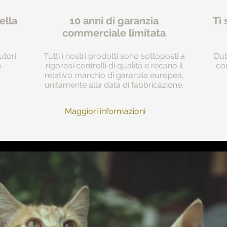
ella
10 anni di garanzia
Ti 
commerciale limitata
utori
Tutti i nostri prodotti sono sottoposti a
Dub
.
rigorosi controlli di qualità e recano il
com
relativo marchio di garanzia europea,
unitamente alla data di fabbricazione.
Maggiori informazioni