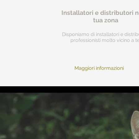
Installatori e distributori n
tua zona
Disponiamo di installatori e distrib
professionisti molto vicino a te
Maggiori informazioni