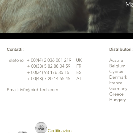
Ma
Contatti:
Distributori:
+ 00(44) 2 036 081 219 UK
Austria
​Telefono:
Belgium
​ + 00(33) 5 82 88 04 59 FR
Cyprus
​ + 00(34) 93 176 35 16 ES
Denmark
+ 00(43) 7 20 14 55 45 AT
France
Germany
Email: info@bird-tech.com
Greece
Hungary
Certificazioni