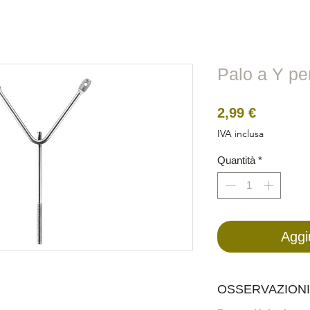
i
Metallo
Reale
Filo
Elettrici
BirdRaider
Palo a Y pe
Prezzo
2,99 €
IVA inclusa
Quantità
*
Aggi
OSSERVAZIONI