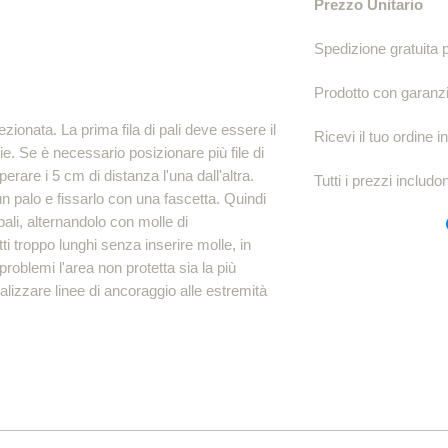
Prezzo Unitario
120 mm
Spedizione gratuita p
Prodotto con garanzia
ezionata. La prima fila di pali deve essere il
Ricevi il tuo ordine in
cie. Se è necessario posizionare più file di
rare i 5 cm di distanza l'una dall'altra.
Tutti i prezzi includo
un palo e fissarlo con una fascetta. Quindi
 pali, alternandolo con molle di
i troppo lunghi senza inserire molle, in
problemi l'area non protetta sia la più
ealizzare linee di ancoraggio alle estremità