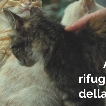
rifug
dell