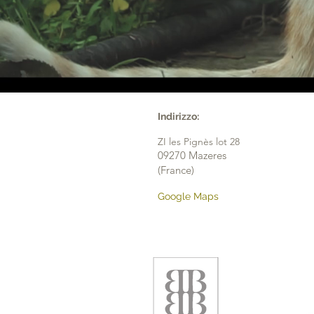
Indirizzo:
ZI les Pignès lot 28
09270 Mazeres
(France)
Google Maps