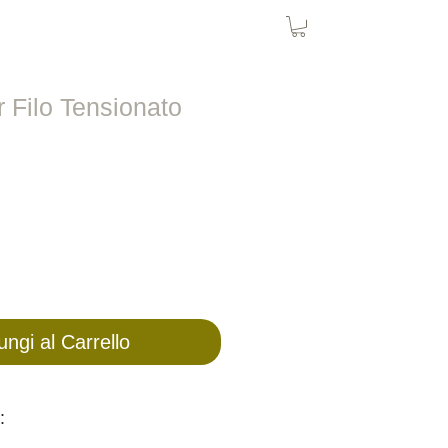
Rete Uccelli
Rete Gatto
More
r Filo Tensionato
ungi al Carrello
: