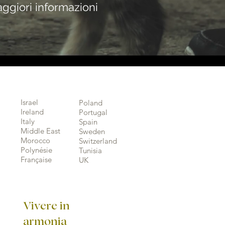
ggiori informazioni
Israel
Poland
Ireland
Portugal
Italy
Spain
Middle East
Sweden
Morocco
Switzerland
Polynésie
Tunisia
Française
UK
Vivere in
armonia