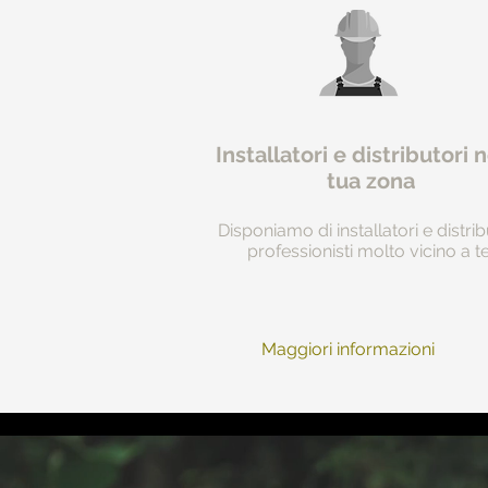
Installatori e distributori n
tua zona
Disponiamo di installatori e distrib
professionisti molto vicino a te
Maggiori informazioni