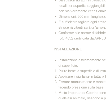
Dissuasori ad aghi in plastica di 
Ideali per superfici raggiungibil
non sia veramente eccezionale
Dimensioni: 500 mm lunghezza
È sufficiente tagliare ogni stri
strisce risultanti avrà un’ampi
Conforme alle norme di fabbr
ISO 4892 certificata da APPLU
INSTALLAZIONE
Installazione estremamente semp
di superficie.
Pulire bene la superficie di ins
Applicare il sigillante in tutta l
Fissare manualmente e mantene
facendo pressione sulla base.
Molto importante: Coprire bene t
qualsiasi animale, riescono a p