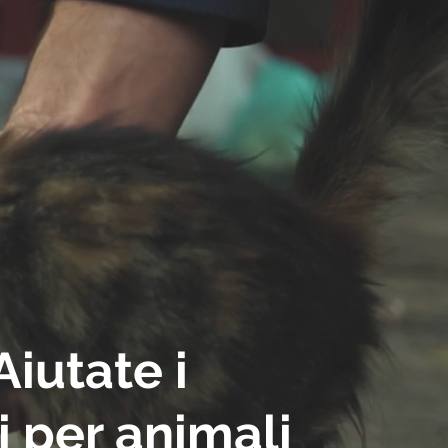
Aiutate
i
i
per
animali