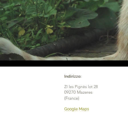
Indirizzo:
ZI les Pignès lot 28
09270 Mazeres
(France)
Google Maps