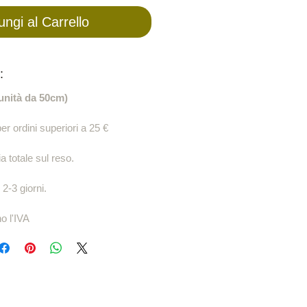
ungi al Carrello
:
 unità da 50cm)
er ordini superiori a 25 €
 totale sul reso.
 2-3 giorni.
no l'IVA