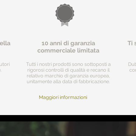
ella
10 anni di garanzia
Ti 
commerciale limitata
utori
Tutti i nostri prodotti sono sottoposti a
Dub
.
rigorosi controlli di qualità e recano il
com
relativo marchio di garanzia europea,
unitamente alla data di fabbricazione.
Maggiori informazioni