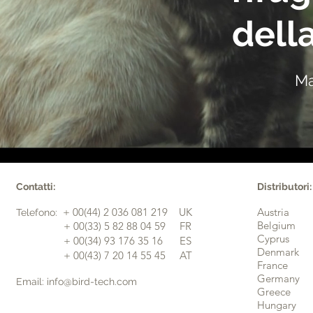
dell
Ma
Contatti:
Distributori:
+ 00(44) 2 036 081 219 UK
Austria
​Telefono:
Belgium
​ + 00(33) 5 82 88 04 59 FR
Cyprus
​ + 00(34) 93 176 35 16 ES
Denmark
+ 00(43) 7 20 14 55 45 AT
France
Germany
Email: info@bird-tech.com
Greece
Hungary