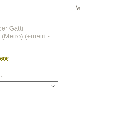
Rete Uccelli
Rete Gatto
More
er Gatti
(Metro) (+metri -
Prezzo
,60€
scontato
*