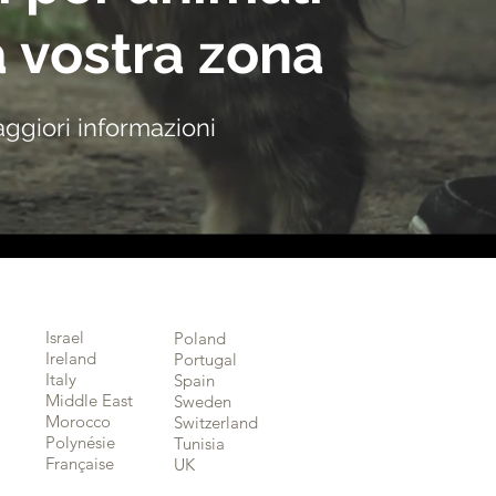
a vostra zona
ggiori informazioni
Israel
Poland
Ireland
Portugal
Italy
Spain
Middle East
Sweden
Morocco
Switzerland
Polynésie
Tunisia
Française
UK