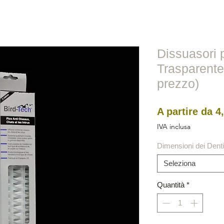
i
Metallo
Reale
Filo
Elettrici
BirdRaider
Dissuasori p
Trasparente 
prezzo)
A partire da
4
IVA inclusa
Dimensioni dei Denti
Seleziona
Quantità
*