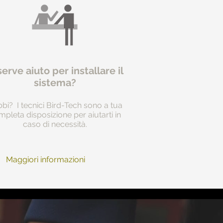
serve aiuto per installare il
sistema?
bi? I tecnici Bird-Tech sono a tua
pleta disposizione per aiutarti in
caso di necessità.
Maggiori informazioni