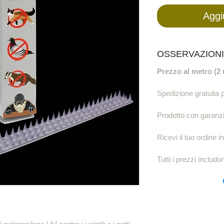
Aggi
OSSERVAZIONI
Prezzo al metro (2
Spedizione gratuita p
Prodotto con garanzia
Ricevi il tuo ordine in
Tutti i prezzi includo