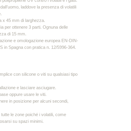
polipropilene UV contro i volatili e i gatti.
i dall’uomo, laddove la presenza di volatili
.
 x 45 mm di larghezza.
scia per ottenere 3 parti. Ognuna delle
ezza di 15 mm.
icazione e omologazione europea EN-DIN-
S in Spagna con pratica n. 12/5996-364.
lice con silicone o viti su qualsiasi tipo
tallazione e lasciare asciugare.
a base oppure usare le viti.
re in posizione per alcuni secondi,
utte le zone poiché i volatili, come
osarsi su spazi minimi.